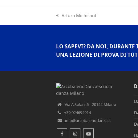
previous
Arturo Michisanti
post:
LO SAPEVI? DA NOI, DURANTE 
UNA LEZIONE DI PROVA DI TUT
D
D
Via A.Solari, 6 - 20144 Milano
+39 024694914
D
info@arcobalenodanza.it
D
D
Facebook
Instagram
Youtube