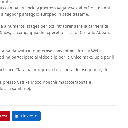
vorativa.
ssian Ballet Society (metodo Vaganova), all’età di 16 anni
il miglior punteggio europeo in sede d’esame.
a a numerosi stages per poi intraprendere la carriera di
Show, la compagnia dell’operetta lirica di Corrado Abbati,
ara ha danzato in numerose conventions tra cui Wella,
ed ha partecipato ai video clip per la Chico make-up e per il
stico Clara ha intrapreso la carriera di insegnante, di
ta presso Catlike Mood nonchè massoterapista e
e arti sanitarie).
rest
LinkedIn