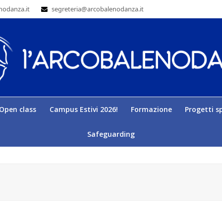
nodanza.it
segreteria@arcobalenodanza.it
Open class
Campus Estivi 2026!
Formazione
Progetti sp
Safeguarding