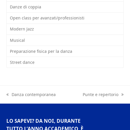
Danze di coppia
Open class per avanzati/professionisti
Modern Jazz
Musical
Preparazione fisica per la danza
Street dance
previous
Danza contemporanea
next
Punte e repertorio
post:
post:
LO SAPEVI? DA NOI, DURANTE
TUTTO L’ANNO ACCADEMICO, È