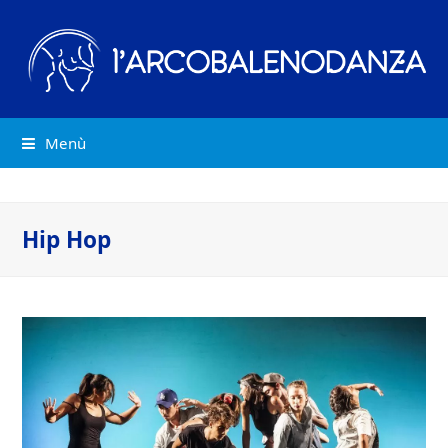
Menù
Hip Hop