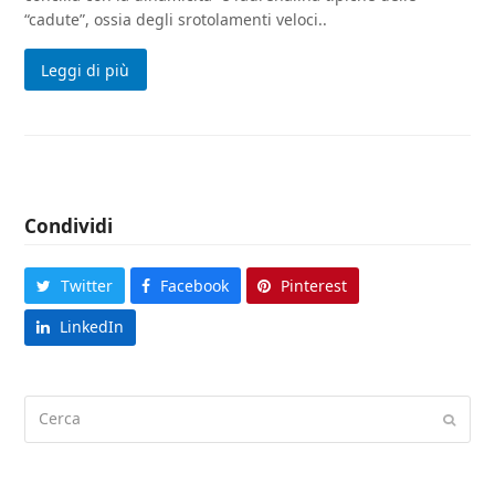
“cadute”, ossia degli srotolamenti veloci..
Leggi di più
Condividi
Twitter
Facebook
Pinterest
LinkedIn
Cerca
Submi