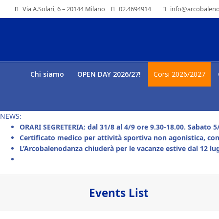
Via A.Solari, 6 – 20144 Milano
02.4694914
info@arcobaleno
Chi siamo
OPEN DAY 2026/27!
Corsi 2026/2027
NEWS:
ORARI SEGRETERIA: dal 31/8 al 4/9 ore 9.30-18.00. Sabato 5/
Certificato medico per attività sportiva non agonistica, con
L’Arcobalenodanza chiuderà per le vacanze estive dal 12 lug
Events List