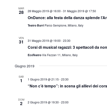
MAR
28 Maggio 2019 @ 16:00
-
31 Maggio 2019 @ 17:50
28
OnDance: alla festa della danza splende l’A
Teatro Burri
Parco Sempione, Milano, Italy
VEN
31 Maggio 2019 @ 19:00
-
23:30
31
Corsi di musical ragazzi: 3 spettacoli da no
EcoTeatro
Via Fezzan 11, Milano, Italy
Giugno 2019
SAB
1 Giugno 2019 @ 21:15
-
23:30
1
“Non c’è tempo”: in scena gli allievi dei corsi
DOM
2 Giugno 2019 @ 19:30
-
23:00
2