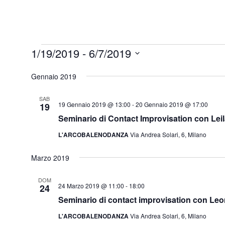
Eventi
1/19/2019
 - 
6/7/2019
Seleziona
Gennaio 2019
la
data.
SAB
19 Gennaio 2019 @ 13:00
-
20 Gennaio 2019 @ 17:00
19
Seminario di Contact Improvisation con Lei
L'ARCOBALENODANZA
Via Andrea Solari, 6, Milano
Marzo 2019
DOM
24 Marzo 2019 @ 11:00
-
18:00
24
Seminario di contact improvisation con Le
L'ARCOBALENODANZA
Via Andrea Solari, 6, Milano