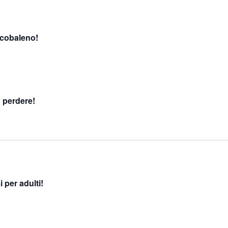
rcobaleno!
n perdere!
 per adulti!