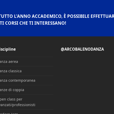
TUTTO L’ANNO ACCADEMICO, È POSSIBILE EFFETTUA
TI CORSI CHE TI INTERESSANO!
iscipline
@ARCOBALENODANZA
anza aerea
anza classica
anza contemporanea
anze di coppia
pen class per
anzati/professionisti