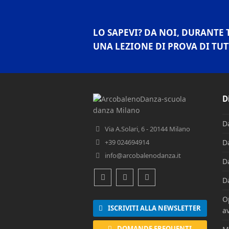
LO SAPEVI? DA NOI, DURANTE 
UNA LEZIONE DI PROVA DI TUT
D
D
Via A.Solari, 6 - 20144 Milano
+39 024694914
D
info@arcobalenodanza.it
D
D
Facebook
Instagram
Youtube
O
ISCRIVITI ALLA NEWSLETTER
av
DOMANDE FREQUENTI