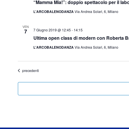
“Mamma Mia!”: doppio spettacolo per il labor
L'ARCOBALENODANZA
Via Andrea Solari, 6, Milano
VEN
7 Giugno 2019 @ 12:45
-
14:15
7
Ultima open class di modern con Roberta B
L'ARCOBALENODANZA
Via Andrea Solari, 6, Milano
Eventi
precedenti