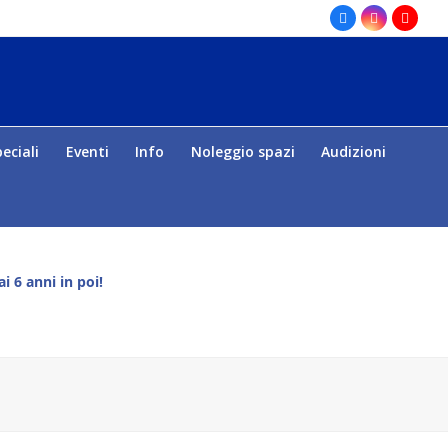
Facebook
Instagram
Yout
eciali
Eventi
Info
Noleggio spazi
Audizioni
i 6 anni in poi!