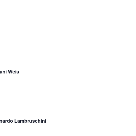
lani Weis
onardo Lambruschini