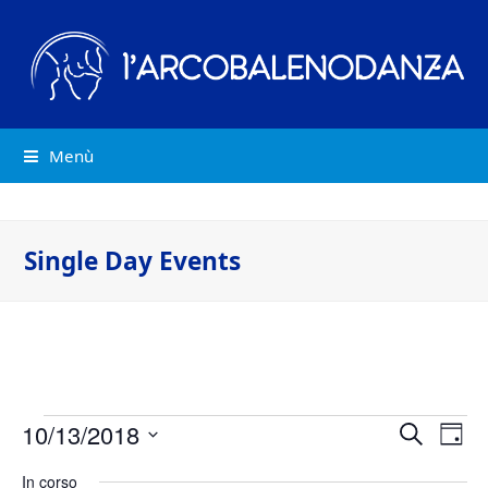
Menù
Single Day Events
Eventi
Eve
10/13/2018
Eventi
Cerca
Giorn
Vist
Ricerca
Seleziona
for
In corso
Nav
la