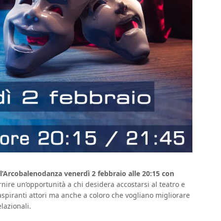
ll’Arcobalenodanza venerdì 2 febbraio alle 20:15 con
ornire un’opportunità a chi desidera accostarsi al teatro e
aspiranti attori ma anche a coloro che vogliano migliorare
lazionali.