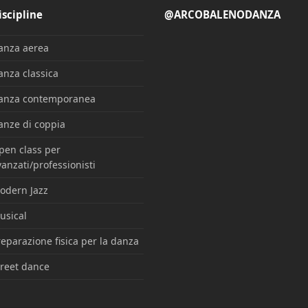
iscipline
@ARCOBALENODANZA
anza aerea
anza classica
anza contemporanea
anze di coppia
pen class per
anzati/professionisti
odern Jazz
usical
eparazione fisica per la danza
treet dance