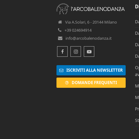
D
D
Via A.Solari, 6 - 20144 Milano
+39 024694914
D
info@arcobalenodanza.it
D
Facebook
Instagram
Youtube
D
O
ISCRIVITI ALLA NEWSLETTER
av
DOMANDE FREQUENTI
M
M
Pr
S