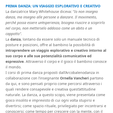
PRIMA DANZA: UN VIAGGIO ESPLORATIVO E CREATIVO
La danzatrice Mary Whitehouse diceva: “
Io non insegno
danza, ma insegno alle persone a danzare. Il movimento,
perchè possa essere un’esperienza, bisogna riuscire a scoprirlo
nel corpo, non metterselo addosso come un abito e un
cappotto”.
La
danza
, lontano da essere solo un manuale tecnico di
posture e posizioni, offre al bambino la possibilità di
intraprendere un viaggio esplorativo e creativo intorno al
suo corpo e alle sue potenzialità comunicative ed
espressive
. Attraverso il corpo e il gioco il bambino conosce
il mondo.
I corsi di prima danza proposti dall’Arcobalenodanza in
collaborazione con l’insegnante
Ornella Vancheri
partono
da qui, e sono pensati proprio come percorsi attraverso i
quali rendere consapevole e creativa quest’attitudine
naturale. La danza, a questo scopo, viene presentata come
gioco insolito e imprevisto di cui ogni volta stupirsi e
divertirsi; come spazio rituale, privilegiato per incontrarsi e
conoscersi; come tempo per crescere con la mente, con il