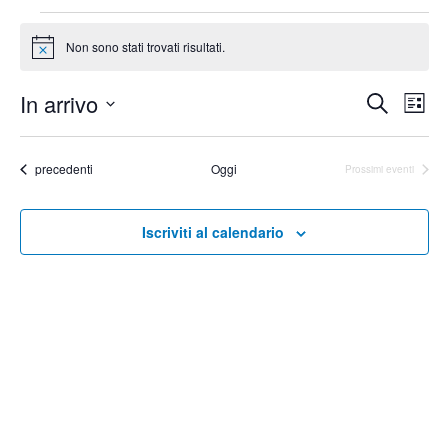
Eventi
Non sono stati trovati risultati.
Notice
Eve
In arrivo
Eventi
Cerca
Lista
Vist
Ricerca
Seleziona
Nav
la
e
Eventi
precedenti
Oggi
Prossimi eventi
data.
viste
Navigaz
Iscriviti al calendario