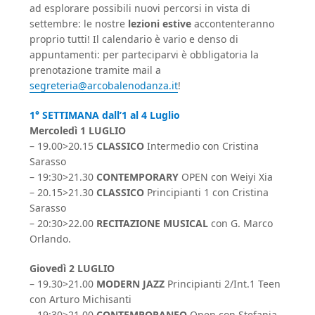
ad esplorare possibili nuovi percorsi in vista di
settembre: le nostre
lezioni estive
accontenteranno
proprio tutti! Il calendario è vario e denso di
appuntamenti: per parteciparvi è obbligatoria la
prenotazione tramite mail a
segreteria@arcobalenodanza.it
!
1° SETTIMANA dal
l’
1 al 4 Luglio
Mercoledì 1 LUGLIO
– 19.00>20.15
CLASSICO
Intermedio con Cristina
Sarasso
– 19:30>21.30
CONTEMPORARY
OPEN con Weiyi Xia
– 20.15>21.30
CLASSICO
Principianti 1 con Cristina
Sarasso
– 20:30>22.00
RECITAZIONE MUSICAL
con G. Marco
Orlando.
Giovedì 2 LUGLIO
– 19.30>21.00
MODERN JAZZ
Principianti 2/Int.1 Teen
con Arturo Michisanti
– 19:30>21.00
CONTEMPORANEO
Open con Stefania