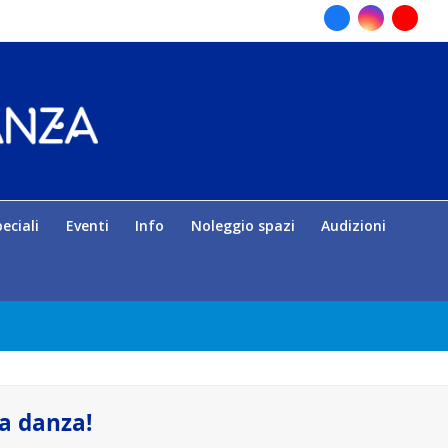
Facebook
Instagram
Youtu
eciali
Eventi
Info
Noleggio spazi
Audizioni
la danza!