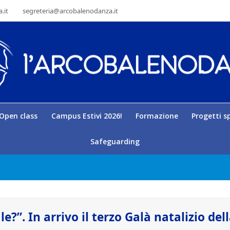
.it
segreteria@arcobalenodanza.it
Open class
Campus Estivi 2026!
Formazione
Progetti sp
Safeguarding
e?”. In arrivo il terzo Galà natalizio del