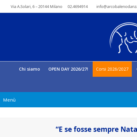
Via A.Solari, 6 – 20144 Milano
02.4694914
info@arcobalenodanza
Chi siamo
OPEN DAY 2026/27!
Corsi 2026/2027
Menù
“E se fosse sempre Natal