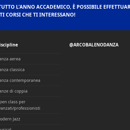
TUTTO L’ANNO ACCADEMICO, È POSSIBILE EFFETTUA
TI CORSI CHE TI INTERESSANO!
iscipline
@ARCOBALENODANZA
anza aerea
anza classica
anza contemporanea
anze di coppia
pen class per
anzati/professionisti
odern Jazz
usical