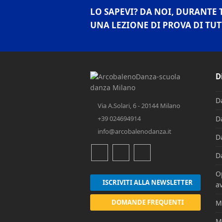
LO SAPEVI? DA NOI, DURANTE 
UNA LEZIONE DI PROVA DI TUT
D
D
Via A.Solari, 6 - 20144 Milano
+39 024694914
D
info@arcobalenodanza.it
D
D
Facebook
Instagram
Youtube
O
ISCRIVITI ALLA NEWSLETTER
av
DOMANDE FREQUENTI
M
M