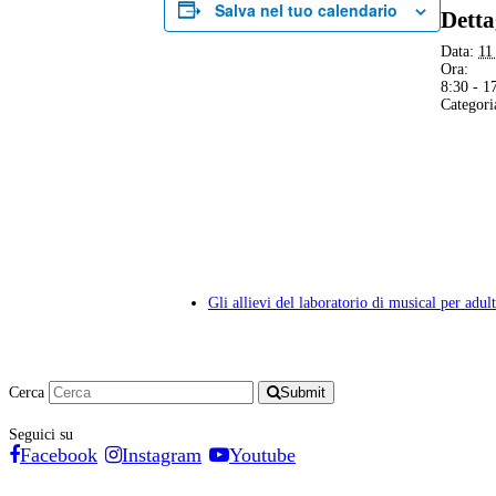
Salva nel tuo calendario
Detta
Data:
11
Ora:
8:30 - 1
Categori
Gli allievi del laboratorio di musical per ad
Cerca
Submit
Seguici su
Facebook
Instagram
Youtube