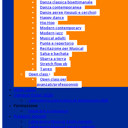
Danza classica bisettimanale
Danza contemporanea
Danze aeree (tessuti e cerchio)
Happy dance
Hip Hop
Modern contemporary
Modern jazz
Musical adulti
Punte e repertorio
Recitazione per Musical
Salsa e bachata
Sbarra a terra
Stretch flow xb
Tango
Open class
Open class per
avanzati/professionisti
Open class
Campus Estivi 2026!
Laboratorio estivo Musical adolescenti 2026
Formazione
Imparare a insegnare
Progetti speciali
Laboratorio Musical adulti mensile
Laboratorio Musical ragazzi mensile