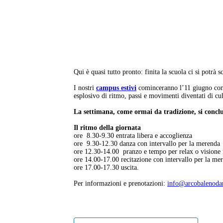
Qui è quasi tutto pronto: finita la scuola ci si potrà
I nostri
campus estivi
cominceranno l’11 giugno con
esplosivo di ritmo, passi e movimenti diventati di cu
La settimana, come ormai da tradizione, si conclu
Il ritmo della giornata
ore 8.30-9.30 entrata libera e accoglienza
ore 9.30-12.30 danza con intervallo per la merenda
ore 12.30-14.00 pranzo e tempo per relax o visione 
ore 14.00-17.00 recitazione con intervallo per la me
ore 17.00-17.30 uscita.
Per informazioni e prenotazioni:
info@arcobalenodan