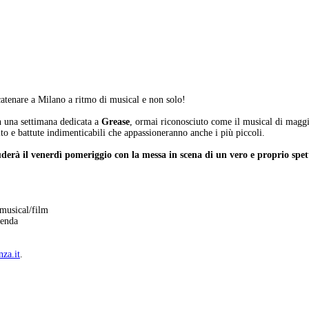
 scatenare a Milano a ritmo di musical e non solo!
 una settimana dedicata a
Grease
, ormai riconosciuto come il musical di maggi
lto e battute indimenticabili che appassioneranno anche i più piccoli.
derà il venerdì pomeriggio con la messa in scena di un vero e proprio spet
musical/film
renda
za.it
.