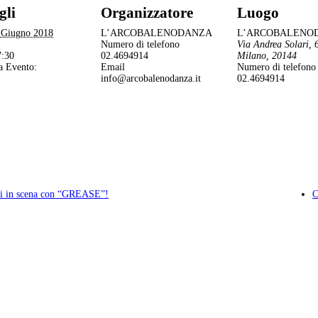
gli
Organizzatore
Luogo
 Giugno 2018
L’ARCOBALENODANZA
L’ARCOBALENO
Numero di telefono
Via Andrea Solari, 
7:30
02.4694914
Milano
,
20144
a Evento:
Email
Numero di telefono
info@arcobalenodanza.it
02.4694914
ulti in scena con “GREASE”!
C