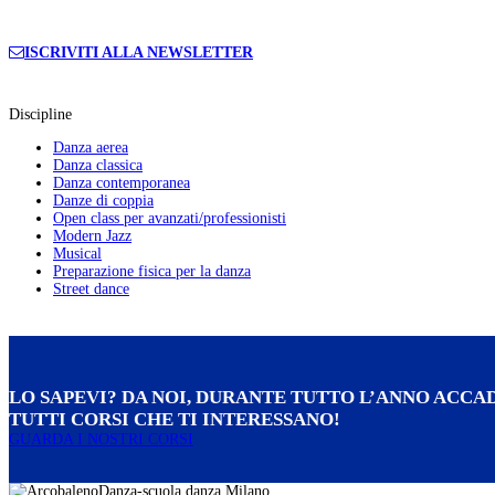
ISCRIVITI ALLA NEWSLETTER
Discipline
Danza aerea
Danza classica
Danza contemporanea
Danze di coppia
Open class per avanzati/professionisti
Modern Jazz
Musical
Preparazione fisica per la danza
Street dance
LO SAPEVI? DA NOI, DURANTE TUTTO L’ANNO ACCAD
TUTTI CORSI CHE TI INTERESSANO!
GUARDA I NOSTRI CORSI