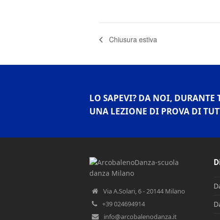
Chiusura estiva
LO SAPEVI? DA NOI, DURANTE 
UNA LEZIONE DI PROVA DI TUT
D
D
Via A.Solari, 6 - 20144 Milano
+39 024694914
D
info@arcobalenodanza.it