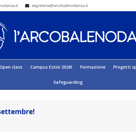
nodanza.it
segreteria@arcobalenodanza.it
Open class
Campus Estivi 2026!
Formazione
Progetti sp
Safeguarding
settembre!