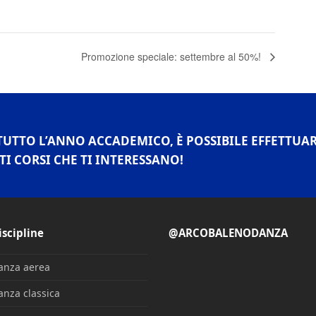
Promozione speciale: settembre al 50%!
TUTTO L’ANNO ACCADEMICO, È POSSIBILE EFFETTUA
TI CORSI CHE TI INTERESSANO!
iscipline
@ARCOBALENODANZA
anza aerea
anza classica