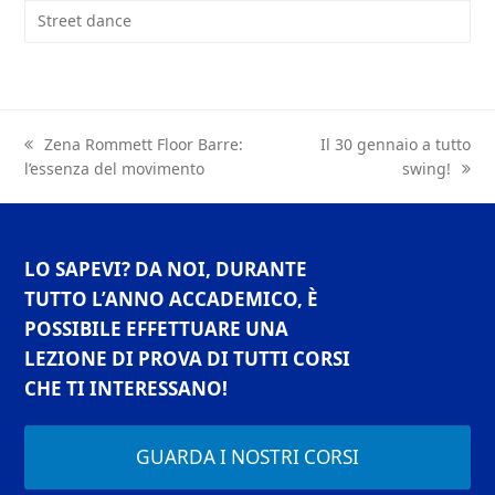
Street dance
previous
Zena Rommett Floor Barre:
next
Il 30 gennaio a tutto
l’essenza del movimento
post:
post:
swing!
LO SAPEVI? DA NOI, DURANTE
TUTTO L’ANNO ACCADEMICO, È
POSSIBILE EFFETTUARE UNA
LEZIONE DI PROVA DI TUTTI CORSI
CHE TI INTERESSANO!
GUARDA I NOSTRI CORSI