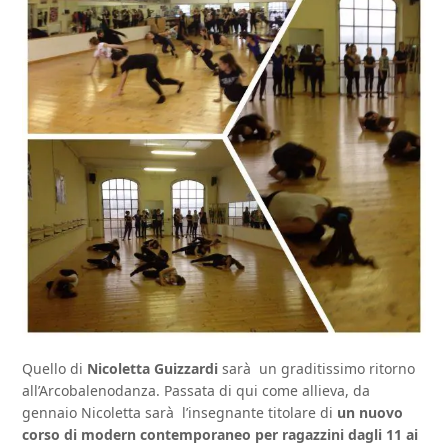
Quello di
Nicoletta Guizzardi
sarà un graditissimo ritorno
all’Arcobalenodanza. Passata di qui come allieva, da
gennaio Nicoletta sarà l’insegnante titolare di
un nuovo
corso di modern contemporaneo per ragazzini dagli 11 ai