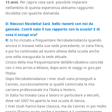
13 anni
. Per capire cosa sarà possibile imparare
nell’ambito di questa esperienza abbiamo raggiunto
Nicoletta con qualche domanda.
D: Rieccoci Nicoletta! Sarà bello riaverti con noi da
gennaio. Com’è nato il tuo rapporto con la scuola? E di
cosa ti occupi ora?
R:
Io ho iniziato a frequentare l’Arcobalenodanza quando
ancora si trovava nella sua sede precedente, in zona Fiera,
e poi ho continuato ad essere allieva della scuola anche
una volta inaugurata la sede attuale.
L’inizio della mia frequentazione dellâ’Arcobaleno coincide
con il mio arrivo a Milano, dopo anni di viaggi in giro per
l’Italia.
Dopo l’Arcobalenodanza i miei studi sono proseguiti a
Cannes, successivamente ai qualiè cominciata la mia
carriera professionale tra l’Italia e l’estero.
In Italia ho trovato casa e lavoro in particolare a Vercelli,
dove nel 2007 ho aperto la mia scuola di danza.
I miei studi hanno base classica, ma da Cannes in poi molto
spazio l’hanno avuto anche il modern e il contemporaneo.