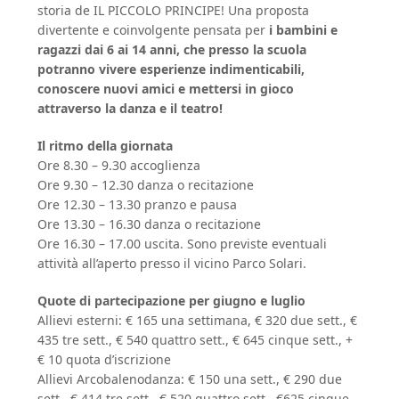
storia de IL PICCOLO PRINCIPE! Una proposta
divertente e coinvolgente pensata per
i bambini e
ragazzi dai 6 ai 14 anni
, che presso la scuola
potranno vivere esperienze indimenticabili,
conoscere nuovi amici e mettersi in gioco
attraverso la danza e il teatro!
Il ritmo della giornata
Ore 8.30 – 9.30 accoglienza
Ore 9.30 – 12.30 danza o recitazione
Ore 12.30 – 13.30 pranzo e pausa
Ore 13.30 – 16.30 danza o recitazione
Ore 16.30 – 17.00 uscita. Sono previste eventuali
attività all’aperto presso il vicino Parco Solari.
Quote di partecipazione per giugno e luglio
Allievi esterni: € 165 una settimana, € 320 due sett., €
435 tre sett., € 540 quattro sett., € 645 cinque sett., +
€ 10 quota d’iscrizione
Allievi Arcobalenodanza: € 150 una sett., € 290 due
sett., € 414 tre sett., € 520 quattro sett., €625 cinque